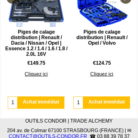
Piges de calage
Piges de calage
6
distribution | Renault /
distribution | Renault /
Dacia / Nissan / Opel |
Opel / Volvo
Essence 1.2 / 1.4 / 1.6 / 1.8 /
2.0L 16V
€
149.75
€
124.75
Cliquez ici
Cliquez ici
Achat immédiat
Achat immédiat
OUTILS CONDOR | TRADE ALCHEMY
204 av. de Colmar 67100 STRASBOURG (FRANCE) | ✉
CONTACT@OUTILS-CONDOR.FR
☎ 03 88 39 78 37