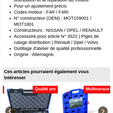
distribution et la réparation du moteur
Pour un ajustement précis
Codes moteur : F4R / F4Rt
N° constructeur (OEM) : MOT159001 /
MOT1801
Constructeurs : NISSAN / OPEL / RENAULT
Accessoire pour article N° 3522 | Piges de
calage distribution | Renault / Opel / Volvo
Outillage d'atelier de qualité professionnelle
Origine : Allemagne.
Ces articles pourraient également vous
intéresser
t
Qualité pro
Multimarque